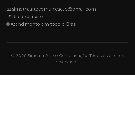
📧 simetriaartecomunicacao@gmail.com
📍 Rio de Janeiro
🌐 Atendimento em todo o Brasil
© 2026 Simetria Arte e Comunicação. Todos os direitos
reservados.